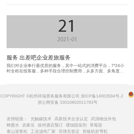
21
2021-01
服务 出差吧企业差旅服务
我们对企业奉行最优质的服务，其中一站式的消费平台，7*24小
时全程在线客服，多种手段合理控制费用，从多方面、多角度提
升客户的满意度。降低企业差旅出行成本，替代多个供应商，使
后台管控一目了然，后续的企业账户结算简单清晰，一笔做账即
可，提升了员工工作效率。出差吧差旅功能的完善，使企业可对
各个场景消费设定规则，让员工在相应的规定内使用，管理更便
COPYRIGHT ©杭州祥瑞票务服务有限公司
浙ICP备14003594号-2
捷，选择就选最优的——出差吧！
浙公网安备 33010802011783号
友情链接：
光触媒技术
高新技术企业认定
武清物业外包
蜂蜜水
农家乐
徐州酒店预订
缓蚀阻垢剂
草莓苗
泰山迎客松
工业滤布厂家
菲律宾签证
剪板机折弯机